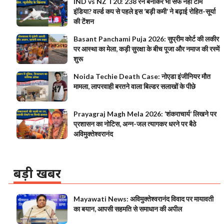
IND vs NZ T20: 238 रन बनाकर भी सेफ नहीं टीम
इंडिया? वर्ल्ड कप से पहले इस ‘बड़ी कमी’ ने बढ़ाई रोहित-सूर्या
की टेंशन
Basant Panchami Puja 2026: सुप्रीम कोर्ट की लकीर
पर आस्था का मेला, कड़ी सुरक्षा के बीच पूजा और नमाज की रस्में
शुरू
Noida Techie Death Case: नोएडा इंजीनियर मौत
मामला, लापरवाही बरतने वाला बिल्डर सलाखों के पीछे
Prayagraj Magh Mela 2026: ‘शंकराचार्य’ लिखने पर
प्रशासन का नोटिस, अन्न-जल त्यागकर धरने पर बैठे
अविमुक्तेश्वरानंद
बड़ी खबर
Mayawati News: अविमुक्तेश्वरानंद विवाद पर मायावती
का बयान, आपसी सहमति से समाधान की अपील