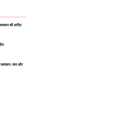
 समाधान की अपील
वीन
 घमासान, सपा और