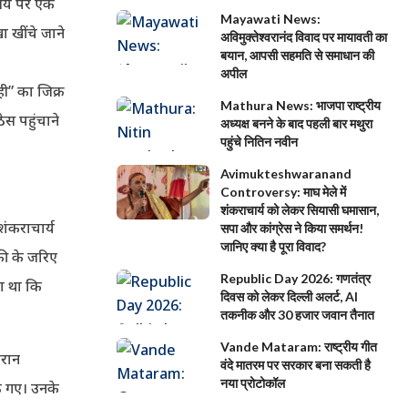
यालय पर एक
Mayawati News:
ा खींचे जाने
अविमुक्तेश्वरानंद विवाद पर मायावती का
बयान, आपसी सहमति से समाधान की
अपील
ही” का जिक्र
Mathura News: भाजपा राष्ट्रीय
स पहुंचाने
अध्यक्ष बनने के बाद पहली बार मथुरा
पहुंचे नितिन नवीन
Avimukteshwaranand
Controversy: माघ मेले में
शंकराचार्य को लेकर सियासी घमासान,
शंकराचार्य
सपा और कांग्रेस ने किया समर्थन!
जानिए क्या है पूरा विवाद?
की के जरिए
Republic Day 2026: गणतंत्र
ना था कि
दिवस को लेकर दिल्ली अलर्ट, AI
तकनीक और 30 हजार जवान तैनात
Vande Mataram: राष्ट्रीय गीत
ौरान
वंदे मातरम पर सरकार बना सकती है
नया प्रोटोकॉल
ैठ गए। उनके