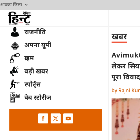
आपका जिला
राजनीति
खबर
अपना यूपी
Avimukte
क्राइम
लेकर सिया
बड़ी खबर
पूरा विवा
स्पोर्ट्स
by
Rajni Ku
वेब स्टोरीज