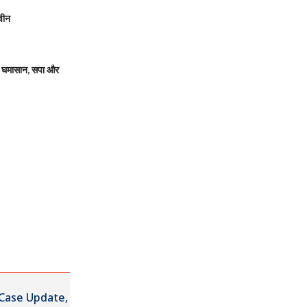
वीन
 घमासान, सपा और