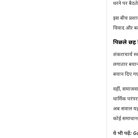
धरने पर बैठत
इस बीच प्रश
विवाद और बढ
पिछले छह दि
शंकराचार्य स्
लगातार बयानब
बयान दिए गए 
वहीं, समाजवाद
धार्मिक परंप
अब सवाल यह 
कोई समाधान न
ये भी पढ़ें