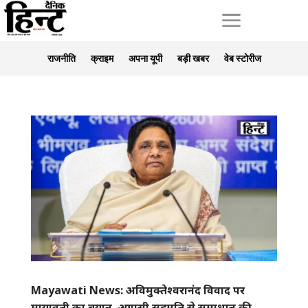
a
राजनीति
क्राइम
अपना यूपी
बड़ी खबर
वेब स्टोरीज
Mayawati News: अविमुक्तेश्वरानंद विवाद पर
मायावती का बयान, आपसी सहमति से समाधान की