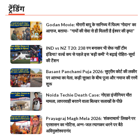
ट्रेंडिंग
Godan Movie: मोरारी बापू के सानिध्य में फिल्म ‘गोदान’ का
आगाज, बताया- “गायों की सेवा से ही मिलती है ईश्वर की कृपा”
IND vs NZ T20: 238 रन बनाकर भी सेफ नहीं टीम
इंडिया? वर्ल्ड कप से पहले इस ‘बड़ी कमी’ ने बढ़ाई रोहित-सूर्या
की टेंशन
Basant Panchami Puja 2026: सुप्रीम कोर्ट की लकीर
पर आस्था का मेला, कड़ी सुरक्षा के बीच पूजा और नमाज की रस्में
शुरू
Noida Techie Death Case: नोएडा इंजीनियर मौत
मामला, लापरवाही बरतने वाला बिल्डर सलाखों के पीछे
Prayagraj Magh Mela 2026: ‘शंकराचार्य’ लिखने पर
प्रशासन का नोटिस, अन्न-जल त्यागकर धरने पर बैठे
अविमुक्तेश्वरानंद