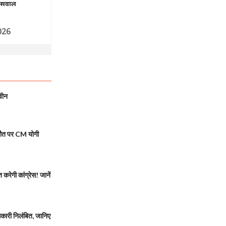
ए सवाल
026
वीन
मौत पर CM योगी
रेगी कांग्रेस! जानें
ारी निलंबित, जानिए