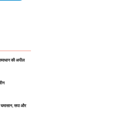
 समाधान की अपील
वीन
 घमासान, सपा और