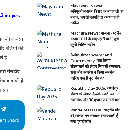
Mayawati News:
अविमुक्तेश्वरानंद विवाद पर मायावती का
िले का हाल-
बयान, आपसी सहमति से समाधान की
अपील
Mathura News: भाजपा राष्ट्रीय
यान की जरूरत
अध्यक्ष बनने के बाद पहली बार मथुरा
पहुंचे नितिन नवीन
 और गलियों की
Avimukteshwaranand
ण है।
Controversy: माघ मेले में
शंकराचार्य को लेकर सियासी घमासान,
िससे संसदीय
सपा और कांग्रेस ने किया समर्थन!
जानिए क्या है पूरा विवाद?
देखना बाकी है
Republic Day 2026: गणतंत्र
जाएगी।
दिवस को लेकर दिल्ली अलर्ट, AI
तकनीक और 30 हजार जवान तैनात
Vande Mataram: राष्ट्रीय गीत
वंदे मातरम पर सरकार बना सकती है
ram Share
नया प्रोटोकॉल