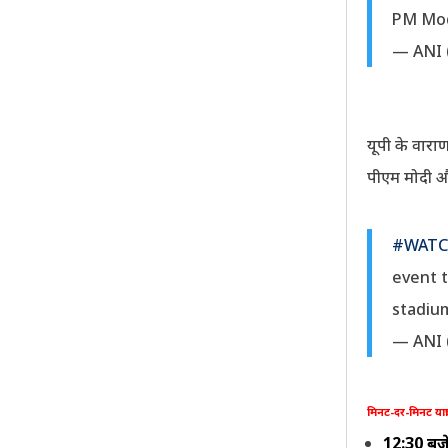
PM Mod
— ANI
यूपी के वाराण
पीएम मोदी औ
#WAT
event t
stadiu
— ANI
मिनट-दर-मिनट यात्रा
12:30 बज