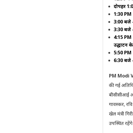
दोपहर 1:
1:30 PM – 
3:00 बजे 
3:30 बजे –
4:15 PM 
उद्घाटन के 
5:50 PM – 
6:30 बजे –
PM Modi V
की गई अतिथि स
बीसीसीआई अध्
गावस्कर, रवि
खेल मंत्री ग
उपस्थित रहेंगे