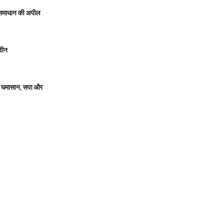
 समाधान की अपील
वीन
 घमासान, सपा और