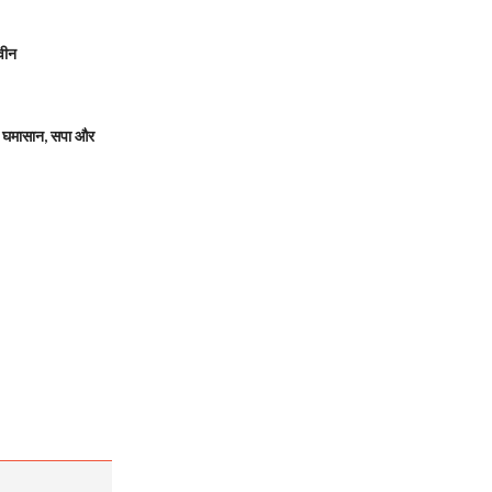
वीन
 घमासान, सपा और