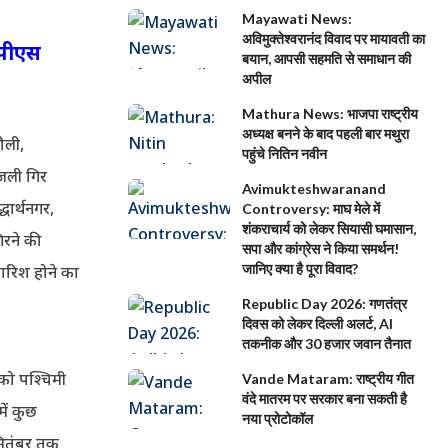
Mayawati News:
अविमुक्तेश्वरानंद विवाद पर मायावती का
इपीएस
बयान, आपसी सहमति से समाधान की
अपील
Mathura News: भाजपा राष्ट्रीय
अध्यक्ष बनने के बाद पहली बार मथुरा
दौली,
पहुंचे नितिन नवीन
िजली गिर
Avimukteshwaranand
धार्थनगर,
Controversy: माघ मेले में
शंकराचार्य को लेकर सियासी घमासान,
िरने की
सपा और कांग्रेस ने किया समर्थन!
जानिए क्या है पूरा विवाद?
बारिश होने का
Republic Day 2026: गणतंत्र
दिवस को लेकर दिल्ली अलर्ट, AI
तकनीक और 30 हजार जवान तैनात
 को पश्चिमी
Vande Mataram: राष्ट्रीय गीत
वंदे मातरम पर सरकार बना सकती है
में कुछ
नया प्रोटोकॉल
सितंबर तक