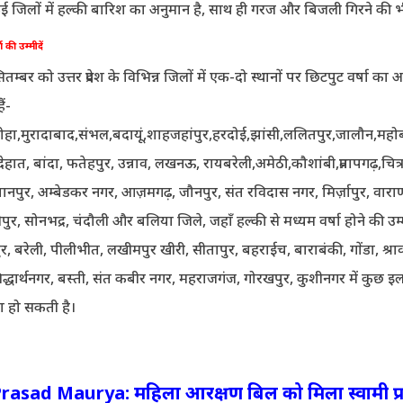
 जिलों में हल्की बारिश का अनुमान है, साथ ही गरज और बिजली गिरने की भ
षा की उम्मीदें
तम्बर को उत्तर प्रदेश के विभिन्न जिलों में एक-दो स्थानों पर छिटपुट वर्षा का अ
ैं-
हा,मुरादाबाद,संभल,बदायूं,शाहजहांपुर,हरदोई,झांसी,ललितपुर,जालौन,महो
हात, बांदा, फतेहपुर, उन्नाव, लखनऊ, रायबरेली,अमेठी,कौशांबी,प्रतापगढ़,चित्रक
्तानपुर, अम्बेडकर नगर, आज़मगढ़, जौनपुर, संत रविदास नगर, मिर्ज़ापुर, वार
़ीपुर, सोनभद्र, चंदौली और बलिया जिले, जहाँ हल्की से मध्यम वर्षा होने की उम
र, बरेली, पीलीभीत, लखीमपुर खीरी, सीतापुर, बहराईच, बाराबंकी, गोंडा, श्राव
द्धार्थनगर, बस्ती, संत कबीर नगर, महराजगंज, गोरखपुर, कुशीनगर में कुछ इला
श हो सकती है।
asad Maurya: महिला आरक्षण बिल को मिला स्वामी प्रस