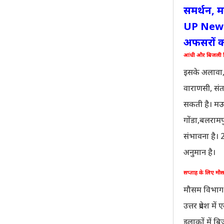
समर्थन, मग
UP News:
अफसरों क
आंधी और बिजली ग
इसके अलावा, बा
वाराणसी, संत
सकती है। मऊ,
गोंडा,बलरामप
संभावना है। 
अनुमान है।
सप्ताह के लिए मौसम
मौसम विभाग क
उत्तर प्रदेश म
इलाकों में 