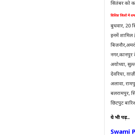
सितंबर को कई
विशिष्ट जिलों में वर्
बुधवार, 20 सि
इनमें शामिल ह
बिजनौर,अमरो
नगर,कानपुर दे
अयोध्या, सुल
देवरिया, ग़ाज
अलावा, रामपु
बलरामपुर, सि
छिटपुट बारि
ये भी पढ़ें..
Swami Pr