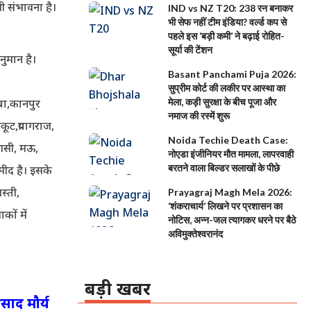
ी संभावना है।
IND vs NZ T20: 238 रन बनाकर
भी सेफ नहीं टीम इंडिया? वर्ल्ड कप से
पहले इस ‘बड़ी कमी’ ने बढ़ाई रोहित-
सूर्या की टेंशन
नुमान है।
Basant Panchami Puja 2026:
सुप्रीम कोर्ट की लकीर पर आस्था का
बा,कानपुर
मेला, कड़ी सुरक्षा के बीच पूजा और
नमाज की रस्में शुरू
ूट,प्रयागराज,
Noida Techie Death Case:
ाणसी, मऊ,
नोएडा इंजीनियर मौत मामला, लापरवाही
बरतने वाला बिल्डर सलाखों के पीछे
्मीद है। इसके
स्ती,
Prayagraj Magh Mela 2026:
‘शंकराचार्य’ लिखने पर प्रशासन का
कों में
नोटिस, अन्न-जल त्यागकर धरने पर बैठे
अविमुक्तेश्वरानंद
बड़ी खबर
ाद मौर्य