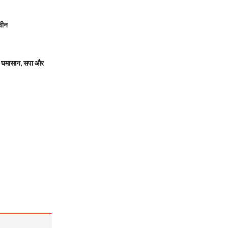
वीन
 घमासान, सपा और