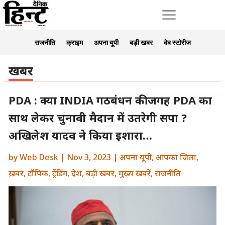
a
राजनीति
क्राइम
अपना यूपी
बड़ी खबर
वेब स्टोरीज
खबर
PDA : क्या INDIA गठबंधन की जगह PDA का
साथ लेकर चुनावी मैदान में उतरेगी सपा ?
अखिलेश यादव ने किया इशारा…
by
Web Desk
|
Nov 3, 2023
|
अपना यूपी
,
आपका जिला
,
ख़बर
,
टॉपिक
,
ट्रेंडिंग
,
देश
,
बड़ी खबर
,
मुख्य खबरें
,
राजनीति