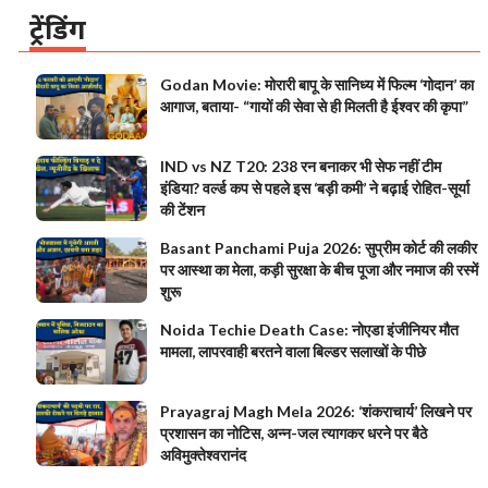
ट्रेंडिंग
Godan Movie: मोरारी बापू के सानिध्य में फिल्म ‘गोदान’ का
आगाज, बताया- “गायों की सेवा से ही मिलती है ईश्वर की कृपा”
IND vs NZ T20: 238 रन बनाकर भी सेफ नहीं टीम
इंडिया? वर्ल्ड कप से पहले इस ‘बड़ी कमी’ ने बढ़ाई रोहित-सूर्या
की टेंशन
Basant Panchami Puja 2026: सुप्रीम कोर्ट की लकीर
पर आस्था का मेला, कड़ी सुरक्षा के बीच पूजा और नमाज की रस्में
शुरू
Noida Techie Death Case: नोएडा इंजीनियर मौत
मामला, लापरवाही बरतने वाला बिल्डर सलाखों के पीछे
Prayagraj Magh Mela 2026: ‘शंकराचार्य’ लिखने पर
प्रशासन का नोटिस, अन्न-जल त्यागकर धरने पर बैठे
अविमुक्तेश्वरानंद