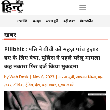
a
राजनीति
क्राइम
अपना यूपी
बड़ी खबर
वेब स्टोरीज
खबर
Pilibhit : पति ने बीवी को महज़ पांच हज़ार
रुपए के लिए बेचा, पुलिस ने पहले घरेलू मामला
कह नकारा फिर दर्ज किया मुकदमा
by
Web Desk
|
Nov 6, 2023
|
अपना यूपी
,
आपका जिला
,
क्राइम
,
ख़बर
,
टॉपिक
,
ट्रेंडिंग
,
देश
,
बड़ी खबर
,
मुख्य खबरें