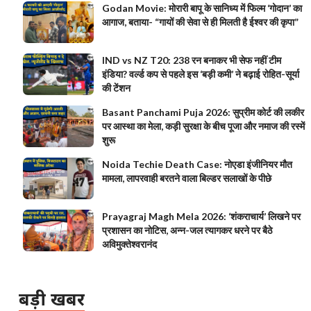
Godan Movie: मोरारी बापू के सानिध्य में फिल्म ‘गोदान’ का
आगाज, बताया- “गायों की सेवा से ही मिलती है ईश्वर की कृपा”
IND vs NZ T20: 238 रन बनाकर भी सेफ नहीं टीम
इंडिया? वर्ल्ड कप से पहले इस ‘बड़ी कमी’ ने बढ़ाई रोहित-सूर्या
की टेंशन
Basant Panchami Puja 2026: सुप्रीम कोर्ट की लकीर
पर आस्था का मेला, कड़ी सुरक्षा के बीच पूजा और नमाज की रस्में
शुरू
Noida Techie Death Case: नोएडा इंजीनियर मौत
मामला, लापरवाही बरतने वाला बिल्डर सलाखों के पीछे
Prayagraj Magh Mela 2026: ‘शंकराचार्य’ लिखने पर
प्रशासन का नोटिस, अन्न-जल त्यागकर धरने पर बैठे
अविमुक्तेश्वरानंद
बड़ी खबर