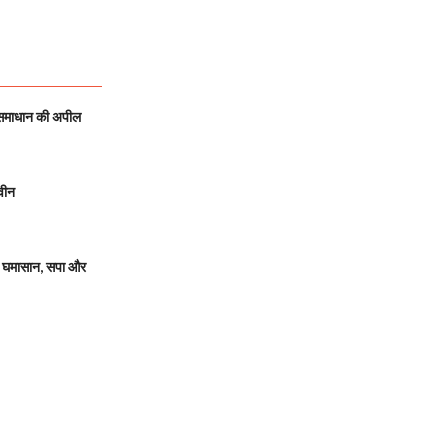
 समाधान की अपील
वीन
 घमासान, सपा और