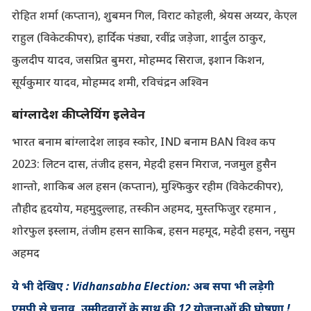
रोहित शर्मा (कप्तान), शुबमन गिल, विराट कोहली, श्रेयस अय्यर, केएल
राहुल (विकेटकीपर), हार्दिक पंड्या, रवींद्र जड़ेजा, शार्दुल ठाकुर,
कुलदीप यादव, जसप्रित बुमरा, मोहम्मद सिराज, इशान किशन,
सूर्यकुमार यादव, मोहम्मद शमी, रविचंद्रन अश्विन
बांग्लादेश की प्लेयिंग इलेवेन
भारत बनाम बांग्लादेश लाइव स्कोर, IND बनाम BAN विश्व कप
2023: लिटन दास, तंजीद हसन, मेहदी हसन मिराज, नजमुल हुसैन
शान्तो, शाकिब अल हसन (कप्तान), मुश्फिकुर रहीम (विकेटकीपर),
तौहीद हृदयोय, महमुदुल्लाह, तस्कीन अहमद, मुस्तफिजुर रहमान ,
शोरफुल इस्लाम, तंजीम हसन साकिब, हसन महमूद, महेदी हसन, नसुम
अहमद
ये भी देखिए : Vidhansabha Election: अब सपा भी लड़ेगी
एमपी से चुनाव, उम्मीदवारों के साथ की 12 योजनाओं की घोषणा !