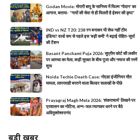
Godan Movie: मोरारी बापू के सानिध्य में फिल्म ‘गोदान’ का
आगाज, बताया- “गायों की सेवा से ही मिलती है ईश्वर की कृपा”
IND vs NZ T20: 238 रन बनाकर भी सेफ नहीं टीम
इंडिया? वर्ल्ड कप से पहले इस ‘बड़ी कमी’ ने बढ़ाई रोहित-सूर्या
की टेंशन
Basant Panchami Puja 2026: सुप्रीम कोर्ट की लकीर
पर आस्था का मेला, कड़ी सुरक्षा के बीच पूजा और नमाज की रस्में
शुरू
Noida Techie Death Case: नोएडा इंजीनियर मौत
मामला, लापरवाही बरतने वाला बिल्डर सलाखों के पीछे
Prayagraj Magh Mela 2026: ‘शंकराचार्य’ लिखने पर
प्रशासन का नोटिस, अन्न-जल त्यागकर धरने पर बैठे
अविमुक्तेश्वरानंद
बड़ी खबर