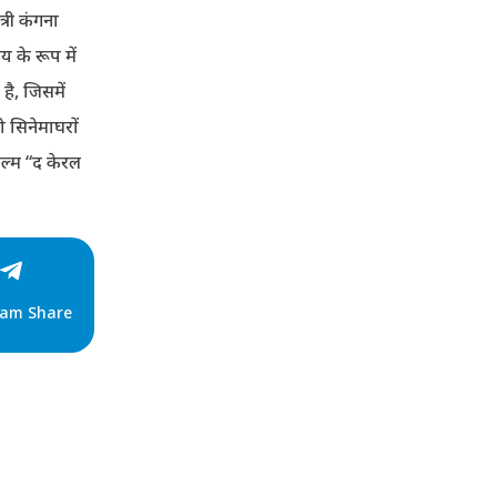
्री कंगना
य के रूप में
 है, जिसमें
 सिनेमाघरों
िल्म “द केरल
ram Share