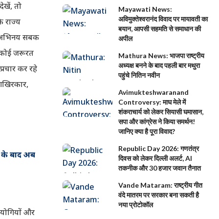
खें, तो
Mayawati News:
अविमुक्तेश्वरानंद विवाद पर मायावती का
ि राज्य
बयान, आपसी सहमति से समाधान की
िक अभिनय सबक
अपील
की कोई जरूरत
Mathura News: भाजपा राष्ट्रीय
अध्यक्ष बनने के बाद पहली बार मथुरा
प्रचार कर रहे
पहुंचे नितिन नवीन
? आखिरकार,
Avimukteshwaranand
Controversy: माघ मेले में
शंकराचार्य को लेकर सियासी घमासान,
सपा और कांग्रेस ने किया समर्थन!
जानिए क्या है पूरा विवाद?
Republic Day 2026: गणतंत्र
ाय के बाद अब
दिवस को लेकर दिल्ली अलर्ट, AI
तकनीक और 30 हजार जवान तैनात
Vande Mataram: राष्ट्रीय गीत
वंदे मातरम पर सरकार बना सकती है
नया प्रोटोकॉल
सहयोगियों और