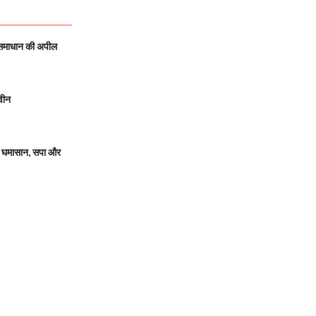
 समाधान की अपील
वीन
 घमासान, सपा और