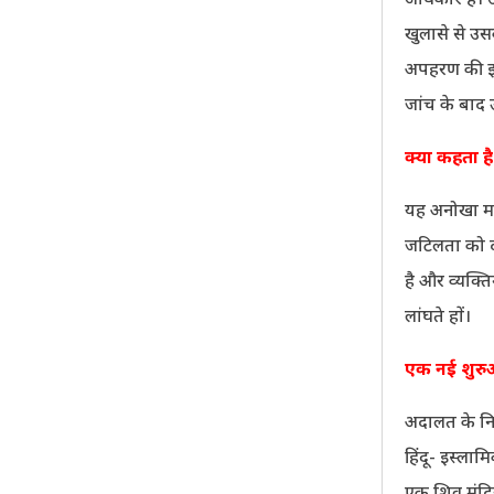
खुलासे से उस
अपहरण की झूठ
जांच के बाद 
क्या कहता ह
यह अनोखा माम
जटिलता को दर्
है और व्यक्त
लांघते हों।
एक नई शुर
अदालत के निर
हिंदू- इस्ला
एक शिव मंदिर 