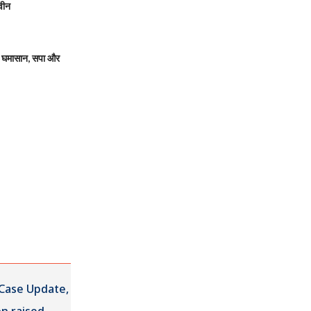
वीन
 घमासान, सपा और