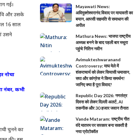
भाग गई।
Mayawati News:
अविमुक्तेश्वरानंद विवाद पर मायावती का
 रवि और उसके
बयान, आपसी सहमति से समाधान की
ेवल 16 साल
अपील
ं उसने
Mathura News: भाजपा राष्ट्रीय
अध्यक्ष बनने के बाद पहली बार मथुरा
पहुंचे नितिन नवीन
Avimukteshwaranand
Controversy: माघ मेले में
शंकराचार्य को लेकर सियासी घमासान,
हर नोचा
सपा और कांग्रेस ने किया समर्थन!
जानिए क्या है पूरा विवाद?
था नंबर, कभी
Republic Day 2026: गणतंत्र
दिवस को लेकर दिल्ली अलर्ट, AI
तकनीक और 30 हजार जवान तैनात
Vande Mataram: राष्ट्रीय गीत
वंदे मातरम पर सरकार बना सकती है
ाथी चुनने का
नया प्रोटोकॉल
्यक्त की। इस