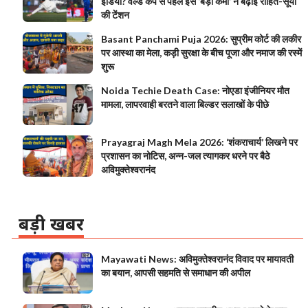
इंडिया? वर्ल्ड कप से पहले इस ‘बड़ी कमी’ ने बढ़ाई रोहित-सूर्या
की टेंशन
Basant Panchami Puja 2026: सुप्रीम कोर्ट की लकीर
पर आस्था का मेला, कड़ी सुरक्षा के बीच पूजा और नमाज की रस्में
शुरू
Noida Techie Death Case: नोएडा इंजीनियर मौत
मामला, लापरवाही बरतने वाला बिल्डर सलाखों के पीछे
Prayagraj Magh Mela 2026: ‘शंकराचार्य’ लिखने पर
प्रशासन का नोटिस, अन्न-जल त्यागकर धरने पर बैठे
अविमुक्तेश्वरानंद
बड़ी खबर
Mayawati News: अविमुक्तेश्वरानंद विवाद पर मायावती
का बयान, आपसी सहमति से समाधान की अपील