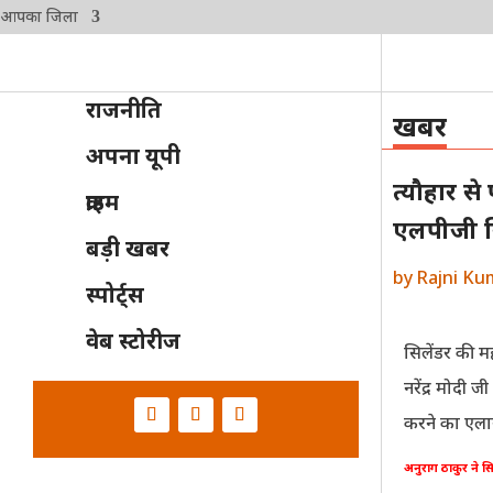
आपका जिला
राजनीति
खबर
अपना यूपी
त्यौहार स
क्राइम
एलपीजी स
बड़ी खबर
by
Rajni Ku
स्पोर्ट्स
वेब स्टोरीज
सिलेंडर की 
नरेंद्र मोदी
करने का एला
अनुराग ठाकुर ने स