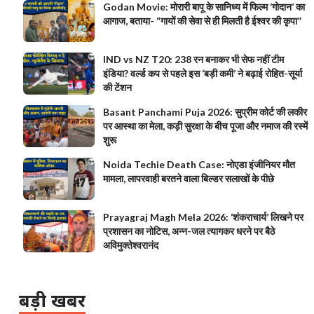
Godan Movie: मोरारी बापू के सानिध्य में फिल्म ‘गोदान’ का
आगाज, बताया- “गायों की सेवा से ही मिलती है ईश्वर की कृपा”
IND vs NZ T20: 238 रन बनाकर भी सेफ नहीं टीम
इंडिया? वर्ल्ड कप से पहले इस ‘बड़ी कमी’ ने बढ़ाई रोहित-सूर्या
की टेंशन
Basant Panchami Puja 2026: सुप्रीम कोर्ट की लकीर
पर आस्था का मेला, कड़ी सुरक्षा के बीच पूजा और नमाज की रस्में
शुरू
Noida Techie Death Case: नोएडा इंजीनियर मौत
मामला, लापरवाही बरतने वाला बिल्डर सलाखों के पीछे
Prayagraj Magh Mela 2026: ‘शंकराचार्य’ लिखने पर
प्रशासन का नोटिस, अन्न-जल त्यागकर धरने पर बैठे
अविमुक्तेश्वरानंद
बड़ी खबर