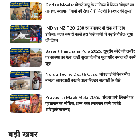
Godan Movie: मोरारी बापू के सानिध्य में फिल्म ‘गोदान’ का
आगाज, बताया- “गायों की सेवा से ही मिलती है ईश्वर की कृपा”
IND vs NZ T20: 238 रन बनाकर भी सेफ नहीं टीम
इंडिया? वर्ल्ड कप से पहले इस ‘बड़ी कमी’ ने बढ़ाई रोहित-सूर्या
की टेंशन
Basant Panchami Puja 2026: सुप्रीम कोर्ट की लकीर
पर आस्था का मेला, कड़ी सुरक्षा के बीच पूजा और नमाज की रस्में
शुरू
Noida Techie Death Case: नोएडा इंजीनियर मौत
मामला, लापरवाही बरतने वाला बिल्डर सलाखों के पीछे
Prayagraj Magh Mela 2026: ‘शंकराचार्य’ लिखने पर
प्रशासन का नोटिस, अन्न-जल त्यागकर धरने पर बैठे
अविमुक्तेश्वरानंद
बड़ी खबर