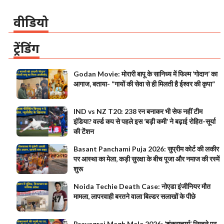
वीडियो
ट्रेंडिंग
Godan Movie: मोरारी बापू के सानिध्य में फिल्म ‘गोदान’ का
आगाज, बताया- “गायों की सेवा से ही मिलती है ईश्वर की कृपा”
IND vs NZ T20: 238 रन बनाकर भी सेफ नहीं टीम
इंडिया? वर्ल्ड कप से पहले इस ‘बड़ी कमी’ ने बढ़ाई रोहित-सूर्या
की टेंशन
Basant Panchami Puja 2026: सुप्रीम कोर्ट की लकीर
पर आस्था का मेला, कड़ी सुरक्षा के बीच पूजा और नमाज की रस्में
शुरू
Noida Techie Death Case: नोएडा इंजीनियर मौत
मामला, लापरवाही बरतने वाला बिल्डर सलाखों के पीछे
Prayagraj Magh Mela 2026: ‘शंकराचार्य’ लिखने पर