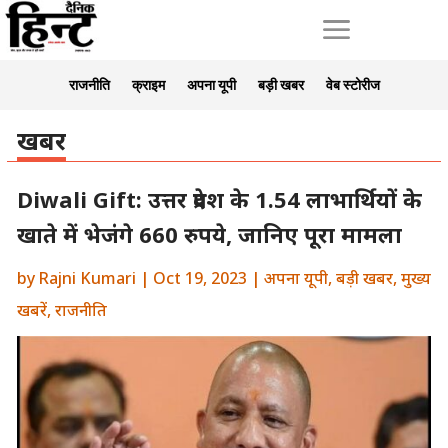
a
राजनीति
क्राइम
अपना यूपी
बड़ी खबर
वेब स्टोरीज
खबर
Diwali Gift: उत्तर प्रदेश के 1.54 लाभार्थियों के
खाते में भेजंगे 660 रुपये, जानिए पूरा मामला
by
Rajni Kumari
|
Oct 19, 2023
|
अपना यूपी
,
बड़ी खबर
,
मुख्य
खबरें
,
राजनीति